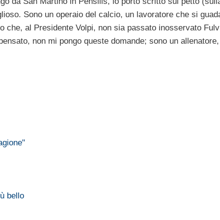
go da San Martino in Pensilis, lo porto scritto sul petto (sull
ioso. Sono un operaio del calcio, un lavoratore che si guad
 che, al Presidente Volpi, non sia passato inosservato Fulv
 pensato, non mi pongo queste domande; sono un allenatore, 
agione"
ù bello