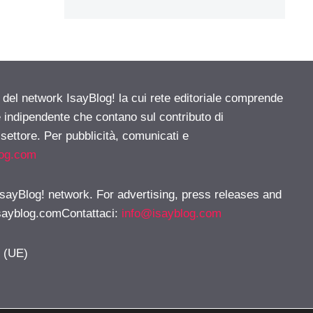
e del network IsayBlog! la cui rete editoriale comprende
e indipendente che contano sul contributo di
 settore. Per pubblicità, comunicati e
log.com
 IsayBlog! network. For advertising, press releases and
sayblog.comContattaci
:
info@isayblog.com
y (UE)