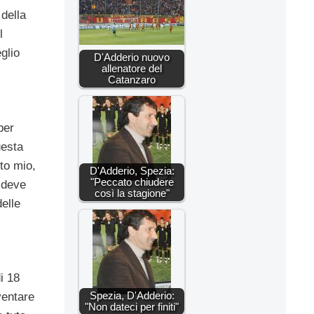
 della
l
glio
D'Adderio nuovo
allenatore del
Catanzaro
per
uesta
to mio,
D'Adderio, Spezia:
"Peccato chiudere
 deve
così la stagione"
elle
i 18
Spezia, D'Adderio:
ventare
"Non dateci per finiti"