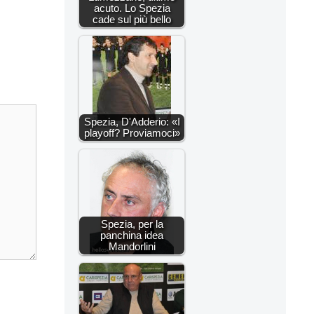
acuto. Lo Spezia
cade sul più bello
Spezia, D'Adderio: «I
playoff? Proviamoci»
Spezia, per la
panchina idea
Mandorlini