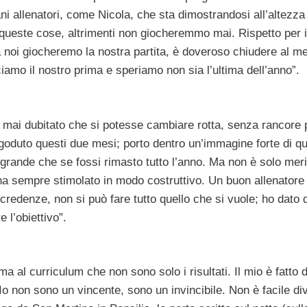
ni allenatori, come Nicola, che sta dimostrandosi all’altezza
ueste cose, altrimenti non giocheremmo mai. Rispetto per i
oi giocheremo la nostra partita, è doveroso chiudere al me
iamo il nostro prima e speriamo non sia l’ultima dell’anno”.
o mai dubitato che si potesse cambiare rotta, senza rancore 
 goduto questi due mesi; porto dentro un’immagine forte di q
 grande che se fossi rimasto tutto l’anno. Ma non è solo meri
 ha sempre stimolato in modo costruttivo. Un buon allenatore
edenze, non si può fare tutto quello che si vuole; ho dato d
e l’obiettivo”.
a al curriculum che non sono solo i risultati. Il mio è fatto d
 Io non sono un vincente, sono un invincibile. Non è facile di