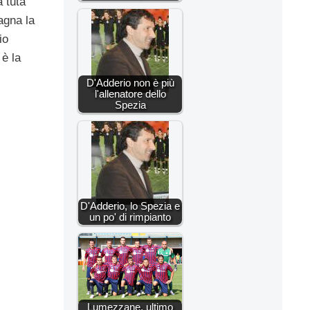
a tuta
agna la
io
è la
D'Adderio non è più
l'allenatore dello
Spezia
D'Adderio, lo Spezia e
un po' di rimpianto
Lumezzane, ultimo