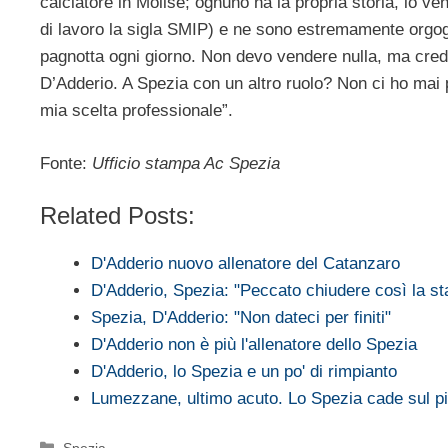
calciatore in Molise; ognuno ha la propria storia, io ven
di lavoro la sigla SMIP) e ne sono estremamente orgogl
pagnotta ogni giorno. Non devo vendere nulla, ma credo
D’Adderio. A Spezia con un altro ruolo? Non ci ho mai
mia scelta professionale”.
Fonte:
Ufficio stampa Ac Spezia
Related Posts:
D'Adderio nuovo allenatore del Catanzaro
D'Adderio, Spezia: "Peccato chiudere così la st
Spezia, D'Adderio: "Non dateci per finiti"
D'Adderio non è più l'allenatore dello Spezia
D'Adderio, lo Spezia e un po' di rimpianto
Lumezzane, ultimo acuto. Lo Spezia cade sul pi
Categorie
Spezia