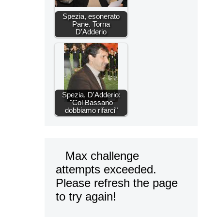
Spezia, esonerato
Pane. Torna
D'Adderio
Spezia, D'Adderio:
"Col Bassano
dobbiamo rifarci"