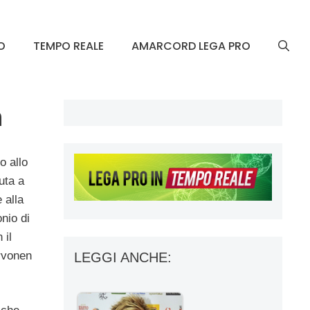
O
TEMPO REALE
AMARCORD LEGA PRO
n
o allo
uta a
 alla
onio di
 il
arvonen
LEGGI ANCHE: