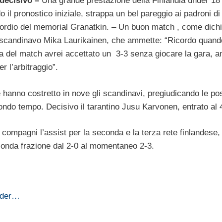
decisivo –
Una grande prestazione della Finlandia under 18
 il pronostico iniziale, strappa un bel pareggio ai padroni d
esordio del memorial Granatkin. – Un buon match , come dichi
r scandinavo Mika Laurikainen, che ammette: “Ricordo quand
a del match avrei accettato un 3-3 senza giocare la gara, 
 l’arbitraggio”.
 hanno costretto in nove gli scandinavi, pregiudicando le pos
condo tempo. Decisivo il tarantino Jusu Karvonen, entrato al 
ai compagni l’assist per la seconda e la terza rete finlandese,
conda frazione dal 2-0 al momentaneo 2-3.
Under…