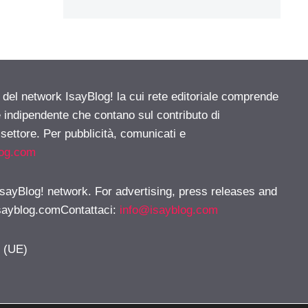
e del network IsayBlog! la cui rete editoriale comprende
e indipendente che contano sul contributo di
 settore. Per pubblicità, comunicati e
log.com
 IsayBlog! network. For advertising, press releases and
sayblog.comContattaci
:
info@isayblog.com
y (UE)