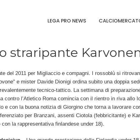
LEGA PRO NEWS
CALCIOMERCAT
no straripante Karvone
e del 2011 per Migliaccio e compagni. I rossoblù si ritrovan
covone” e mister Davide Dionigi ordina subito una doppia sed
revalentemente tecnico-tattico. La settimana di preparazione
na contro l’Atletico Roma comincia con il rientro in riva allo I
o e con la buona notizia di Giorgino che torna a lavorare con
ferenziato per Branzani, assenti Ciotola (febbricitante) e K
 con la rappresentativa finlandese under 18).