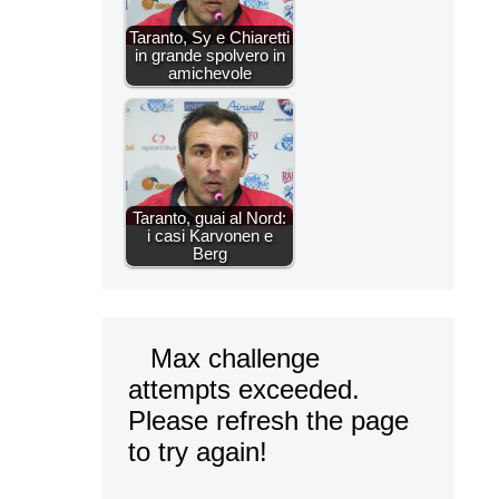
Taranto, Sy e Chiaretti
in grande spolvero in
amichevole
Taranto, guai al Nord:
i casi Karvonen e
Berg