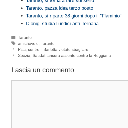
Taranto, si torna a fare sul serio
Taranto, pazza idea terzo posto
Taranto, si riparte 38 giorni dopo il "Flaminio"
Dionigi studia l'undici anti-Ternana
Categorie
Taranto
Tag
amichevole
,
Taranto
Pisa, contro il Barletta vietato sbagliare
Spezia, Saudati ancora assente contro la Reggiana
Lascia un commento
Commento