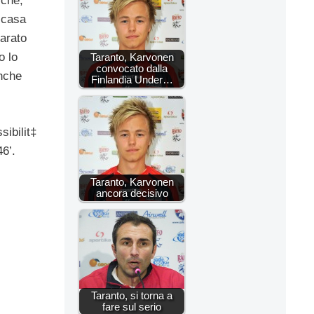
 che,
i casa
arato
o lo
Taranto, Karvonen
convocato dalla
anche
Finlandia Under…
sibilit‡
46’.
Taranto, Karvonen
ancora decisivo
Taranto, si torna a
fare sul serio