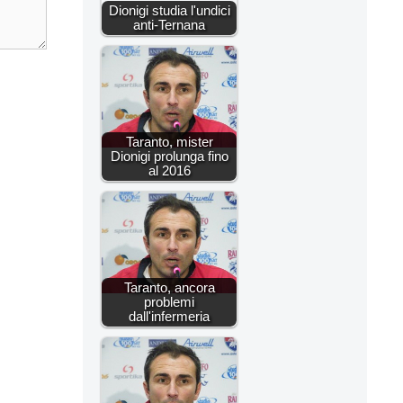
Dionigi studia l'undici
anti-Ternana
Taranto, mister
Dionigi prolunga fino
al 2016
Taranto, ancora
problemi
dall'infermeria