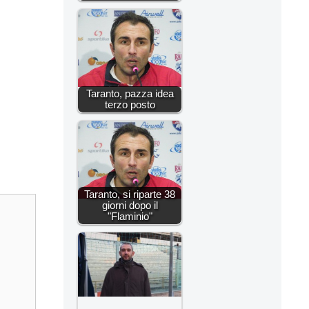
Taranto, pazza idea
terzo posto
Taranto, si riparte 38
giorni dopo il
"Flaminio"