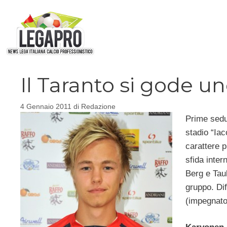
Vai
al
contenuto
Il Taranto si gode u
4 Gennaio 2011
di
Redazione
Prime sedut
stadio “Ia
carattere p
sfida inter
Berg e Taul
gruppo. Dif
(impegnato