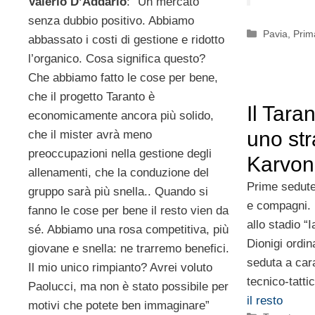
Valerio D’Addario
: “Un mercato
senza dubbio positivo. Abbiamo
Categorie
Pavia
,
Prim
abbassato i costi di gestione e ridotto
l’organico. Cosa significa questo?
Che abbiamo fatto le cose per bene,
che il progetto Taranto è
Il Tara
economicamente ancora più solido,
uno str
che il mister avrà meno
preoccupazioni nella gestione degli
Karvo
allenamenti, che la conduzione del
Prime sedute
gruppo sarà più snella.. Quando si
e compagni. I
fanno le cose per bene il resto vien da
allo stadio 
sé. Abbiamo una rosa competitiva, più
Dionigi ordin
giovane e snella: ne trarremo benefici.
seduta a car
Il mio unico rimpianto? Avrei voluto
tecnico-tatt
Paolucci, ma non è stato possibile per
il resto
motivi che potete ben immaginare”