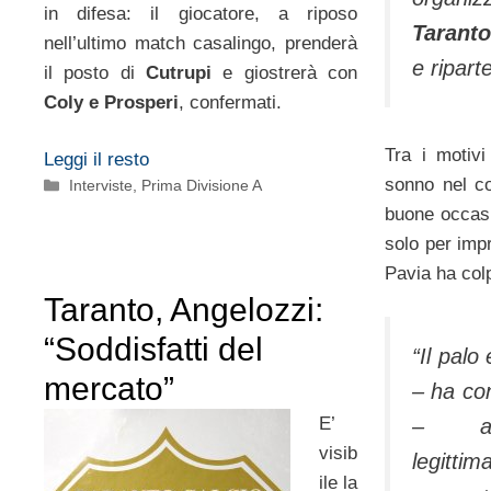
in difesa: il giocatore, a riposo
Taranto
nell’ultimo match casalingo, prenderà
e ripart
il posto di
Cutrupi
e giostrerà con
Coly e Prosperi
, confermati.
Tra i motivi
Leggi il resto
sonno nel co
Categorie
Interviste
,
Prima Divisione A
buone occasi
solo per imp
Pavia ha col
Taranto, Angelozzi:
“Soddisfatti del
“Il palo
mercato”
– ha co
E’
– av
visib
legitti
ile la