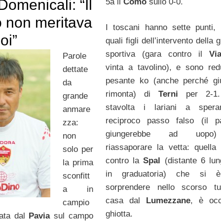
Domenicali: “Il
5a il
Como
sullo 0-0.
o non meritava
I toscani hanno sette punti, 
oi”
quali figli dell’intervento della g
sportiva (gara contro il
Vi
Parole
vinta a tavolino), e sono red
dettate
pesante ko (anche perché gi
da
rimonta) di
Terni
per 2-1.
grande
stavolta i lariani a spera
anmare
reciproco passo falso (il p
zza:
giungerebbe ad uopo
non
riassaporare la vetta: quella 
solo per
contro la
Spal
(distante 6 lu
la prima
in graduatoria) che si è
sconfitt
sorprendere nello scorso tu
a in
casa dal
Lumezzane
, è occ
campio
ghiotta.
lata dal
Pavia
sul campo