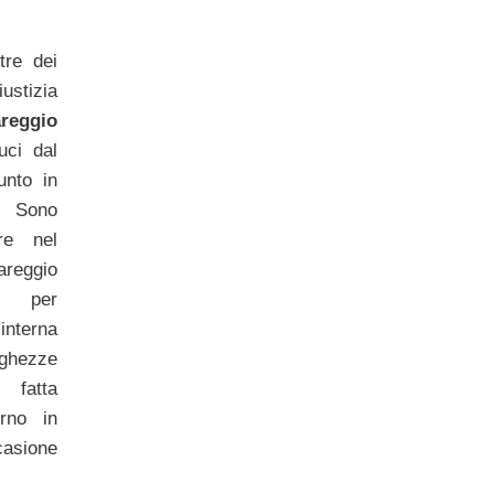
tre dei
iustizia
areggio
uci dal
unto in
 Sono
re nel
areggio
) per
interna
nghezze
 fatta
rno in
asione