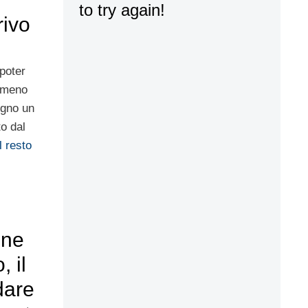
rivo
 poter
o meno
egno un
to dal
l resto
one
, il
dare