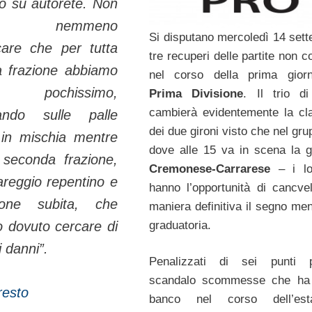
o su autorete. Non
so nemmeno
Si disputano mercoledì 14 sett
care che per tutta
tre recuperi delle partite non 
a frazione abbiamo
nel corso della prima giorn
rto pochissimo,
Prima Divisione
. Il trio d
cambierà evidentemente la cla
lando sulle palle
dei due gironi visto che nel gr
e in mischia mentre
dove alle 15 va in scena la g
 seconda frazione,
Cremonese-Carrarese
– i lo
areggio repentino e
hanno l’opportunità di cancvel
sione subita, che
maniera definitiva il segno men
graduatoria.
 dovuto cercare di
i danni”.
Penalizzati di sei punti 
scandalo scommesse che ha 
 resto
banco nel corso dell’est