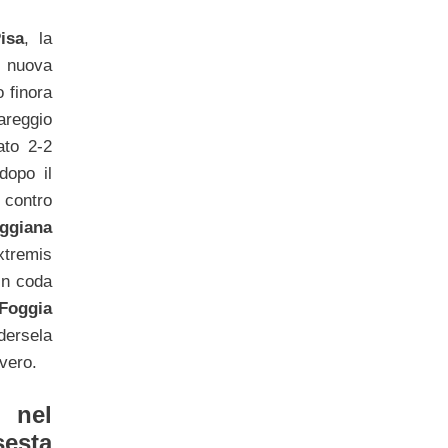
isa
, la
nuova
o finora
reggio
to 2-2
 dopo il
contro
ggiana
extremis
 in coda
Foggia
dersela
vero.
nel
esta