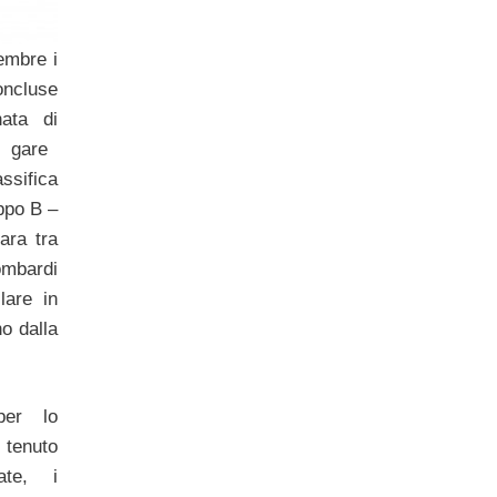
embre i
concluse
ata di
i gare
ssifica
uppo B –
ara tra
mbardi
lare in
o dalla
per lo
tenuto
ate, i