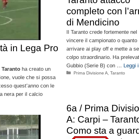
completo con l’ar
di Mendicino
Il Taranto crede fortemente nel
vincere il campionato o quant
tà in Lega Pro
arrivare ai play off e mette a s
colpo straordinario. Ha preleva
Gubbio (Serie B) con …
Leggi i
e Taranto
ha creato un
Categorie
Prima Divisione A
,
Taranto
ione, vuole che si possa
uccesso quest’anno con le
 nera per il calcio
6a / Prima Divisi
A: Carpi – Taranto
Como sta a guar