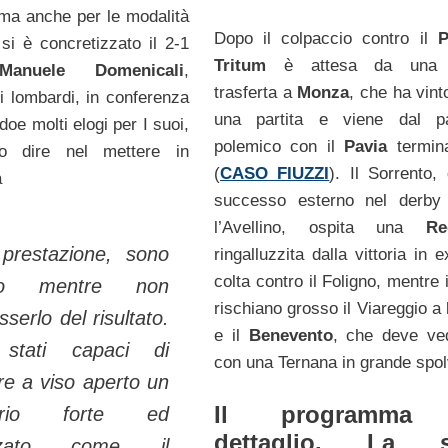
a anche per le modalità
Dopo il colpaccio contro il
P
 si è concretizzato il 2-1
Tritum
è attesa da una 
Manuele Domenicali
,
trasferta a
Monza
, che ha vint
ei lombardi, in conferenza
una partita e viene dal pa
oe molti elogi per I suoi,
polemico con il
Pavia
termina
o dire nel mettere in
(
CASO FIUZZI
). Il Sorrento,
a
successo esterno nel derby 
l’Avellino, ospita una
Re
prestazione, sono
ringalluzzita dalla vittoria in 
colta contro il Foligno, mentre
nto mentre non
rischiano grosso il Viareggio a
serlo del risultato.
e il
Benevento
, che deve ve
stati capaci di
con una Ternana in grande spol
re a viso aperto un
Il programma 
sario forte ed
dettaglio. La s
izzato come il