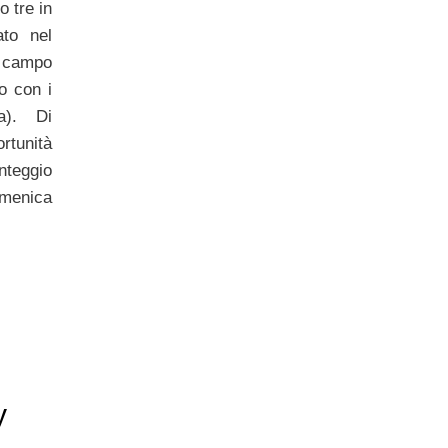
o tre in
ato nel
 campo
o con i
a). Di
rtunità
nteggio
omenica
y