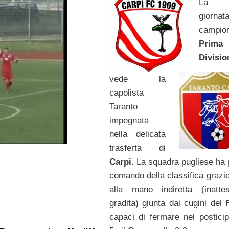
La s
giorn
campio
Prima
Divis
vede la
capolista
Taranto
impegnata
nella delicata
trasferta di
Carpi
. La squadra pugliese ha 
comando della classifica grazi
alla mano indiretta (inatt
gradita) giunta dai cugini del
capaci di fermare nel posticip