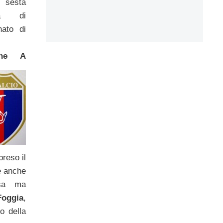
esta
ata di
nato di
ione A
preso il
e anche
esa ma
Foggia
,
o della