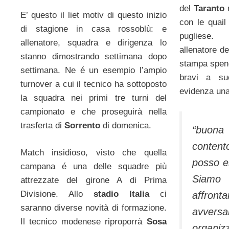
del
Taranto
m
E’ questo il liet motiv di questo inizio
con le quail
di stagione in casa rossoblù: e
pugliese.
allenatore, squadra e dirigenza lo
allenatore d
stanno dimostrando settimana dopo
stampa spend
settimana. Ne é un esempio l’ampio
bravi a su
turnover a cui il tecnico ha sottoposto
evidenza un
la squadra nei primi tre turni del
campionato e che proseguirà nella
trasferta di
Sorrento
di domenica.
“buona 
conte
Match insidioso, visto che quella
posso es
campana é una delle squadre più
Siamo 
attrezzate del girone A di Prima
Divisione. Allo
stadio
Italia
ci
affronta
saranno diverse novità di formazione.
avver
Il tecnico modenese riproporrà
Sosa
organ