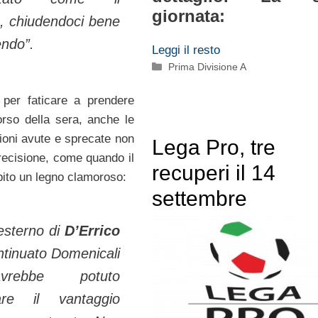
giornata:
, chiudendoci bene
endo”.
Leggi il resto
Categorie
Prima Divisione A
 per faticare a prendere
rso della sera, anche le
oni avute e sprecate non
Lega Pro, tre
recisione, come quando il
recuperi il 14
pito un legno clamoroso:
settembre
 esterno di
D’Errico
ntinuato Domenicali
rebbe potuto
mare il vantaggio