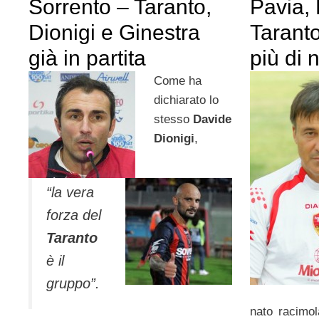
Sorrento – Taranto,
Pavia, 
Dionigi e Ginestra
Tarant
già in partita
più di n
Come ha
dichiarato lo
stesso
Davide
Dionigi
,
“la vera
forza del
Taranto
è il
gruppo”.
nato racimo