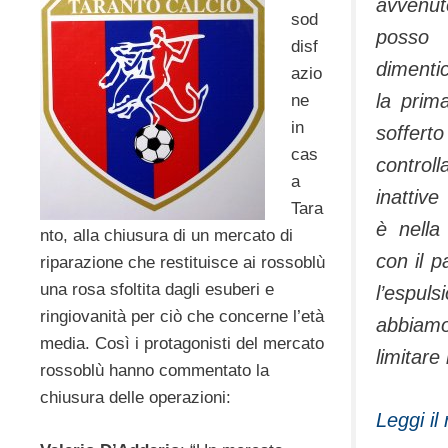
avvenut
sod
pos
disf
dimenti
azio
la prim
ne
in
soffe
cas
control
a
inattiv
Tara
è nella
nto, alla chiusura di un mercato di
con il p
riparazione che restituisce ai rossoblù
una rosa sfoltita dagli esuberi e
l’espul
ringiovanità per ciò che concerne l’età
abbiamo
media. Così i protagonisti del mercato
limitare 
rossoblù hanno commentato la
chiusura delle operazioni:
Leggi il