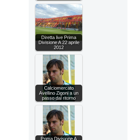
Diretta live Prima
Divisione A 22 aprile
2012
Calciomercato
Avellino Zigoni a un
passo dal ritorno
Prima Divisione A