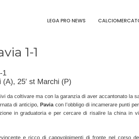
LEGA PRO NEWS
CALCIOMERCAT
via 1-1
-1
i (A), 25′ st Marchi (P)
tivi da coltivare ma con la garanzia di aver accantonato la 
rnata di anticipo,
Pavia
con l’obbligo di incamerare punti per
izione in graduatoria e per cercare di risalire la china in v
incente e ricco di capovolgimenti di fronte nel corso de