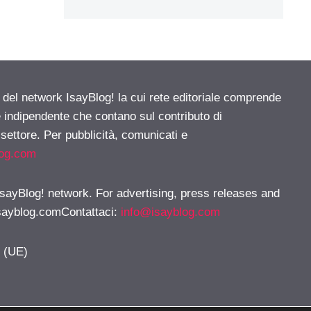
e del network IsayBlog! la cui rete editoriale comprende
e indipendente che contano sul contributo di
 settore. Per pubblicità, comunicati e
log.com
 IsayBlog! network. For advertising, press releases and
sayblog.comContattaci
:
info@isayblog.com
y (UE)