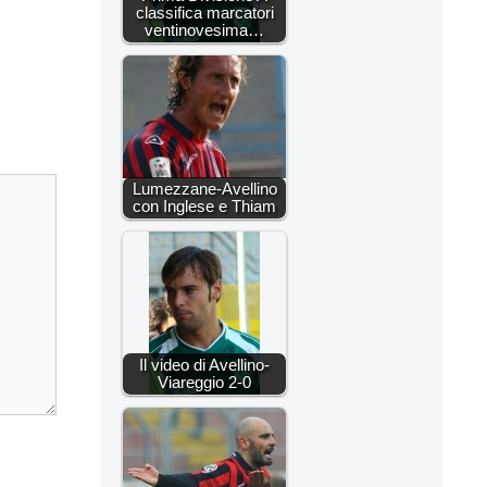
classifica marcatori
ventinovesima…
Lumezzane-Avellino
con Inglese e Thiam
Il video di Avellino-
Viareggio 2-0