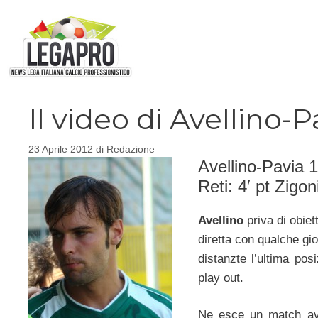
Vai
al
contenuto
Il video di Avellino-Pa
23 Aprile 2012
di
Redazione
Avellino-Pavia 1
Reti: 4′ pt Zigon
Avellino
priva di obiet
diretta con qualche gio
distanzte l’ultima pos
play out.
Ne esce un match avv