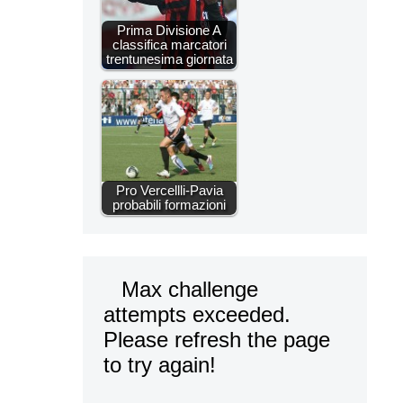
Prima Divisione A
classifica marcatori
trentunesima giornata
Pro Vercellli-Pavia
probabili formazioni