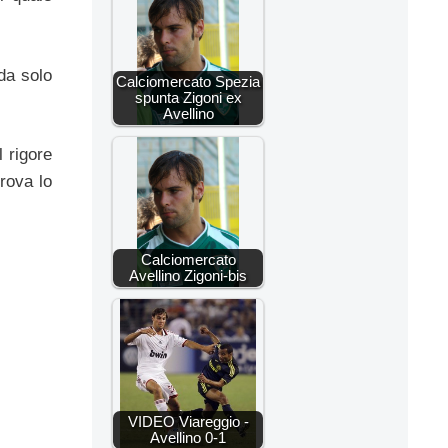
da solo
Calciomercato Spezia
spunta Zigoni ex
Avellino
l rigore
rova lo
Calciomercato
Avellino Zigoni-bis
VIDEO Viareggio -
Avellino 0-1