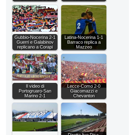
Gubbio-Nocerina 2-1
Latina-Nocerina 1-1
Guerri e Galabinov
Barraco replica a
replicano a Corapi
Mazzeo
Il video di
Lecce-Como 2-0
Portogruaro-San
Giacomazzi e
Marino 2-1
Chevanton
Diretta live Pisa-