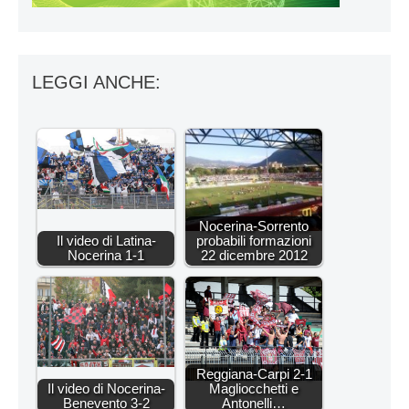
LEGGI ANCHE:
Nocerina-Sorrento
Il video di Latina-
probabili formazioni
Nocerina 1-1
22 dicembre 2012
Reggiana-Carpi 2-1
Il video di Nocerina-
Magliocchetti e
Benevento 3-2
Antonelli…