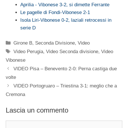
Aprilia - Vibonese 3-2, si dimette Ferrante
Le pagelle di Fondi-Vibonese 2-1
Isola Liri-Vibonese 0-2, laziali retrocessi in
serie D
Categorie
Girone B
,
Seconda Divisione
,
Video
Tag
Video Perugia
,
Video Seconda divisione
,
Video
Vibonese
VIDEO Pisa – Benevento 2-0: Perna castiga due
volte
VIDEO Portogruaro – Triestina 3-1: meglio che a
Cremona
Lascia un commento
Commento