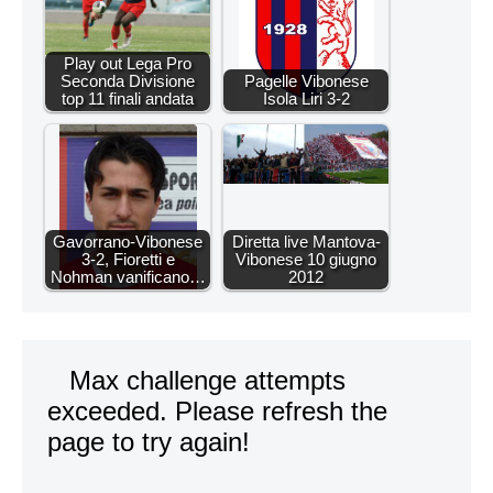
Play out Lega Pro
Seconda Divisione
Pagelle Vibonese
top 11 finali andata
Isola Liri 3-2
Gavorrano-Vibonese
Diretta live Mantova-
3-2, Fioretti e
Vibonese 10 giugno
Nohman vanificano…
2012