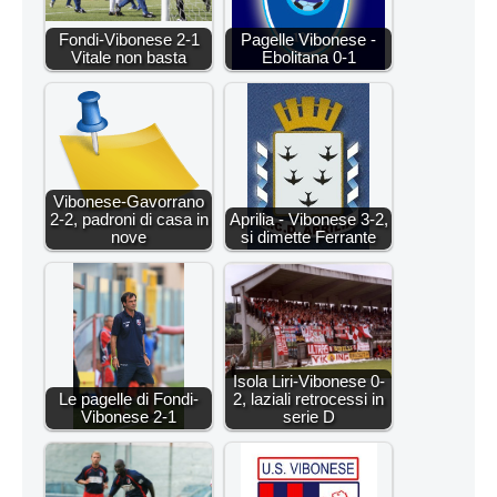
Fondi-Vibonese 2-1
Pagelle Vibonese -
Vitale non basta
Ebolitana 0-1
Vibonese-Gavorrano
2-2, padroni di casa in
Aprilia - Vibonese 3-2,
nove
si dimette Ferrante
Isola Liri-Vibonese 0-
Le pagelle di Fondi-
2, laziali retrocessi in
Vibonese 2-1
serie D