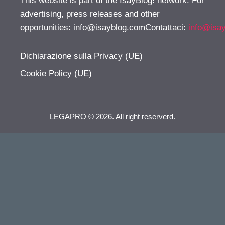
This website is part of the IsayBlog! network. For
advertising, press releases and other
opportunities:
info@isayblog.comContattaci
:
info@isa
Dichiarazione sulla Privacy (UE)
Cookie Policy (UE)
LEGAPRO © 2026. All right reserverd.