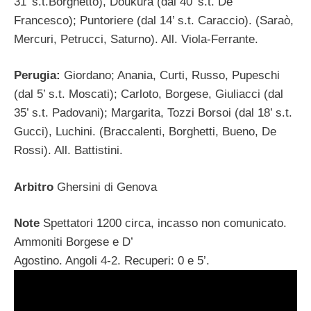
31’ s.t.Borghetto), Doukura (dal 40’ s.t. De
Francesco); Puntoriere (dal 14’ s.t. Caraccio). (Saraò,
Mercuri, Petrucci, Saturno). All. Viola-Ferrante.
Perugia:
Giordano; Anania, Curti, Russo, Pupeschi
(dal 5’ s.t. Moscati); Carloto, Borgese, Giuliacci (dal
35’ s.t. Padovani); Margarita, Tozzi Borsoi (dal 18’ s.t.
Gucci), Luchini. (Braccalenti, Borghetti, Bueno, De
Rossi). All. Battistini.
Arbitro
Ghersini di Genova
Note
Spettatori 1200 circa, incasso non comunicato.
Ammoniti Borgese e D’
Agostino. Angoli 4-2. Recuperi: 0 e 5’.