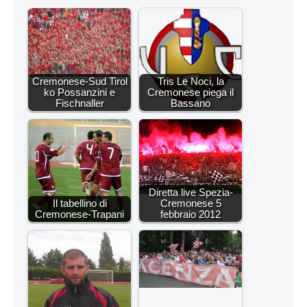
Cremonese-Sud Tirol
Tris Le Noci, la
ko Possanzini e
Cremonese piega il
Fischnaller
Bassano
Diretta live Spezia-
Il tabellino di
Cremonese 5
Cremonese-Trapani
febbraio 2012