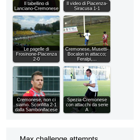
Il tabellino di
Il video di Piacenza-
Lanciano-Cremonese
Siracusa 1-1
Le pagelle di
Cremonese, Musetti-
Frosinone-Piacenza
Bocalon in attacco;
2-0
Feralpi,…
Cremonese, non ci
Spezia-Cremonese
siamo. Sconfitta 2-1
con attacchi da serie
dalla Sambonifacese
A