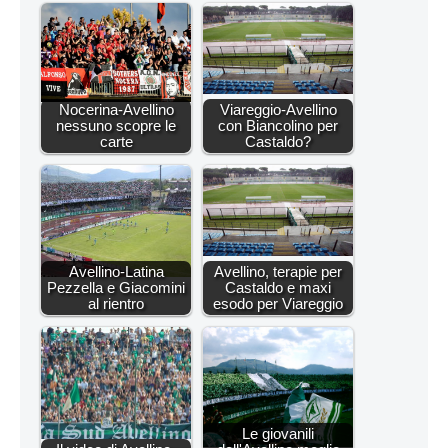
Nocerina-Avellino
Viareggio-Avellino
nessuno scopre le
con Biancolino per
carte
Castaldo?
Avellino-Latina
Avellino, terapie per
Pezzella e Giacomini
Castaldo e maxi
al rientro
esodo per Viareggio
Le giovanili