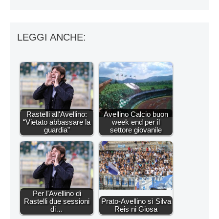
LEGGI ANCHE:
Rastelli all'Avellino:
Avellino Calcio buon
“Vietato abbassare la
week end per il
guardia”
settore giovanile
Per l'Avellino di
Rastelli due sessioni
Prato-Avellino sì Silva
di…
Reis ni Giosa