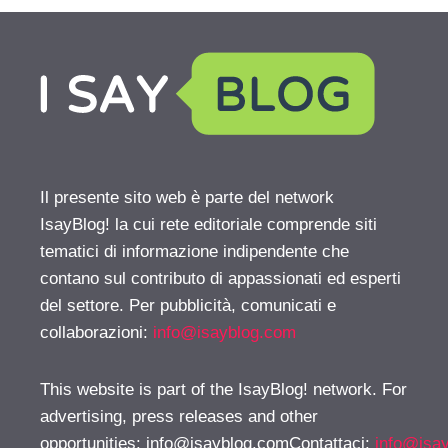
Il presente sito web è parte del network
IsayBlog! la cui rete editoriale comprende siti
tematici di informazione indipendente che
contano sul contributo di appassionati ed esperti
del settore. Per pubblicità, comunicati e
collaborazioni:
info@isayblog.com
This website is part of the IsayBlog! network. For
advertising, press releases and other
opportunities:
info@isayblog.comContattaci
:
info@isa