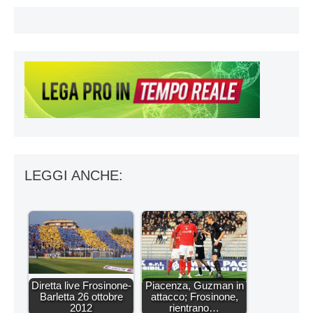
LEGGI ANCHE:
Diretta live Frosinone-
Piacenza, Guzman in
Barletta 26 ottobre
attacco; Frosinone,
2012
rientrano…