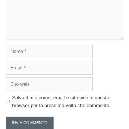
Nome
Email
Sito
web
Salva il mio nome, email e sito web in questo
browser per la prossima volta che commento.