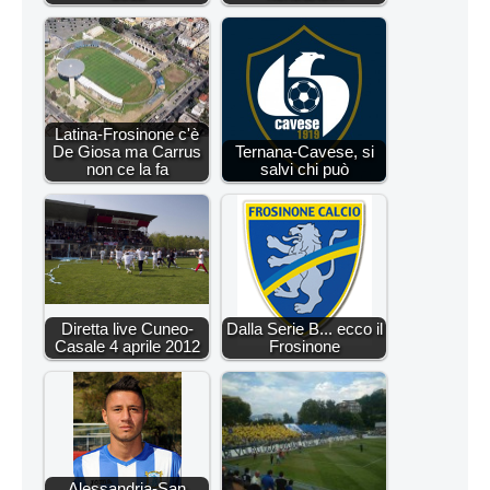
Latina-Frosinone c'è
De Giosa ma Carrus
Ternana-Cavese, si
non ce la fa
salvi chi può
Diretta live Cuneo-
Dalla Serie B... ecco il
Casale 4 aprile 2012
Frosinone
Alessandria-San