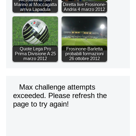
Marino al Moccagatta
Diretta live Frosinone-
arriva Lapadula
Andria 4 marzo 2012
Quote Lega Pro
Frosinone-Barletta
Prima Divisione A 25
probabili formazioni
marzo 2012
26 ottobre 2012