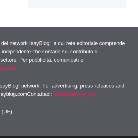
e del network IsayBlog! la cui rete editoriale comprende
e indipendente che contano sul contributo di
 settore. Per pubblicità, comunicati e
log.com
 IsayBlog! network. For advertising, press releases and
sayblog.comContattaci
:
info@isayblog.com
y (UE)