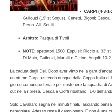
CARPI (4-3-1-
Guilouzi (19′ st Sogus), Cenetti, Bigoni; Cesca, 
Peron. All. Sottili.
Arbitro
: Pasqua di Tivoli
NOTE
: spettatori 1500. Espulsi: Riccio al 33′ s
Di Maio, Guilouzi, Marsili e Cicino. Angoli: 10-2
La caduta degli Dei. Dopo aver vinto nella gara d’andata
un ottimo Carpi, uscendo dunque dalla Coppa Italia di L
giorno comunque feriale per sostenere la squadra di Aut
out nella ripresa. Cesca e Cioffi ribaltano l’1-0 dell’an
Solo Cavallaro segna nei minuti finali, lasciando pensa
pareggiare. Adesso resta il campionato. E non è una co