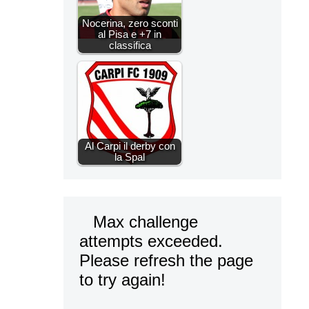
Nocerina, zero sconti
al Pisa e +7 in
classifica
Al Carpi il derby con
la Spal