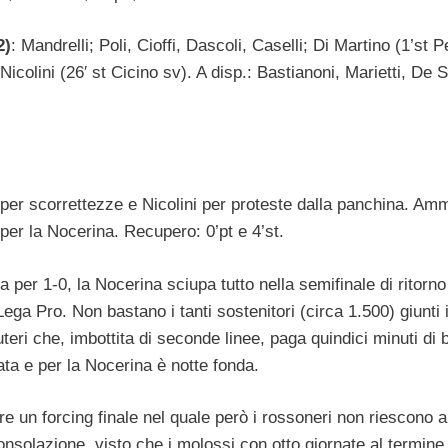
2)
: Mandrelli; Poli, Cioffi, Dascoli, Caselli; Di Martino (1’st Pe
Nicolini (26′ st Cicino sv). A disp.: Bastianoni, Marietti, De 
t per scorrettezze e Nicolini per proteste dalla panchina. Amm
 per la Nocerina. Recupero: 0’pt e 4’st.
 per 1-0, la Nocerina sciupa tutto nella semifinale di ritorno
ega Pro. Non bastano i tanti sostenitori (circa 1.500) giunti 
eri che, imbottita di seconde linee, paga quindici minuti di 
data e per la Nocerina è notte fonda.
re un forcing finale nel quale però i rossoneri non riescono a
nsolazione, visto che i molossi con otto giornate al termine 