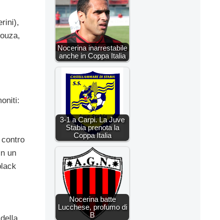
rini),
Souza,
Nocerina inarrestabile
anche in Coppa Italia
oniti:
3-1 a Carpi. La Juve
Stabia prenota la
Coppa Italia
 contro
in un
black
Nocerina batte
Lucchese, profumo di
B
della