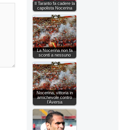
Il Taranto fa cadere la
capolista Nocerina
La Nocerina non fa
sconti a nessuno
Nocerina, vittoria in
amichevole contro
l'Aversa