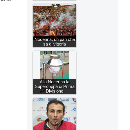
Nocerina, un pari che
sa di vittoria
Alla Nocerina la
Supercoppa di Prima
Divisione