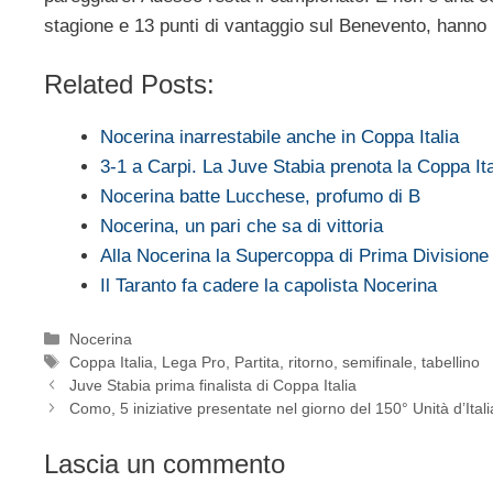
stagione e 13 punti di vantaggio sul Benevento, hanno p
Related Posts:
Nocerina inarrestabile anche in Coppa Italia
3-1 a Carpi. La Juve Stabia prenota la Coppa Ita
Nocerina batte Lucchese, profumo di B
Nocerina, un pari che sa di vittoria
Alla Nocerina la Supercoppa di Prima Divisione
Il Taranto fa cadere la capolista Nocerina
Categorie
Nocerina
Tag
Coppa Italia
,
Lega Pro
,
Partita
,
ritorno
,
semifinale
,
tabellino
Juve Stabia prima finalista di Coppa Italia
Como, 5 iniziative presentate nel giorno del 150° Unità d’Itali
Lascia un commento