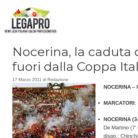
Vai
al
contenuto
Nocerina, la caduta d
fuori dalla Coppa Ital
17 Marzo 2011
di
Redazione
NOCERINA – 
MARCATORI
:
NOCERINA (3-
De Martino (7′ s
dispo.: Chinchi