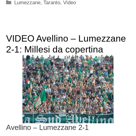
Categorie
Lumezzane
,
Taranto
,
Video
VIDEO Avellino – Lumezzane
2-1: Millesi da copertina
Avellino – Lumezzane 2-1