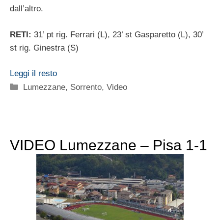
dall’altro.
RETI:
31’ pt rig. Ferrari (L), 23’ st Gasparetto (L), 30’
st rig. Ginestra (S)
Leggi il resto
Categorie
Lumezzane
,
Sorrento
,
Video
VIDEO Lumezzane – Pisa 1-1