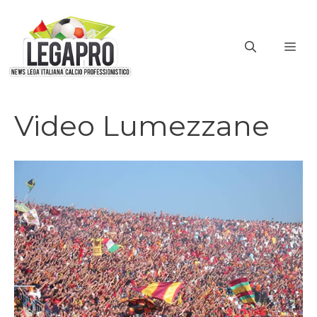
Vai
al
ME
contenuto
Video Lumezzane