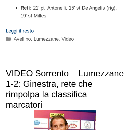
Reti:
21′ pt Antonelli, 15′ st De Angelis (rig),
19′ st Millesi
Leggi il resto
Categorie
Avellino
,
Lumezzane
,
Video
VIDEO Sorrento – Lumezzane
1-2: Ginestra, rete che
rimpolpa la classifica
marcatori