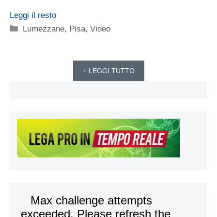
Leggi il resto
Categorie
Lumezzane
,
Pisa
,
Video
+ LEGGI TUTTO