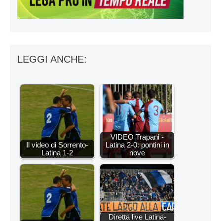
LEGGI ANCHE:
VIDEO Trapani -
Il video di Sorrento-
Latina 2-0: pontini in
Latina 1-2
nove
Diretta live Latina-