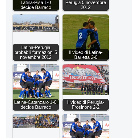
Latina-Pisa 1-0
Perugia 5 novembre
decide Barraco
2012
Latina-Perugia
probabili formazioni 5
Il video di Latina-
novembre 2012
Barletta 2-0
Latina-Catanzaro 1-0,
Il video di Perugia-
decide Barraco
Frosinone 2-2