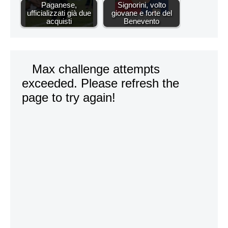
Paganese,
Signorini, volto
ufficializzati già due
giovane e forte del
acquisti
Benevento