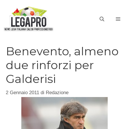
Vai
al
ME
contenuto
Benevento, almeno
due rinforzi per
Galderisi
2 Gennaio 2011
di
Redazione