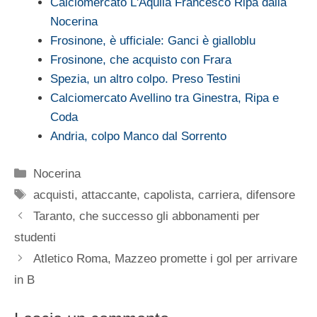
Calciomercato L'Aquila Francesco Ripa dalla
Nocerina
Frosinone, è ufficiale: Ganci è gialloblu
Frosinone, che acquisto con Frara
Spezia, un altro colpo. Preso Testini
Calciomercato Avellino tra Ginestra, Ripa e
Coda
Andria, colpo Manco dal Sorrento
Categorie
Nocerina
Tag
acquisti
,
attaccante
,
capolista
,
carriera
,
difensore
Taranto, che successo gli abbonamenti per
studenti
Atletico Roma, Mazzeo promette i gol per arrivare
in B