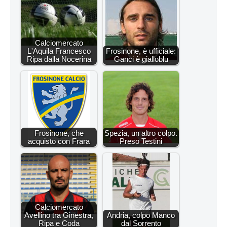
Calciomercato
L'Aquila Francesco
Frosinone, è ufficiale:
Ripa dalla Nocerina
Ganci è gialloblu
Frosinone, che
Spezia, un altro colpo.
acquisto con Frara
Preso Testini
Calciomercato
Avellino tra Ginestra,
Andria, colpo Manco
Ripa e Coda
dal Sorrento