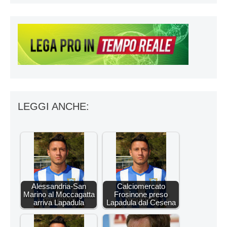
LEGGI ANCHE:
Alessandria-San
Calciomercato
Marino al Moccagatta
Frosinone preso
arriva Lapadula
Lapadula dal Cesena