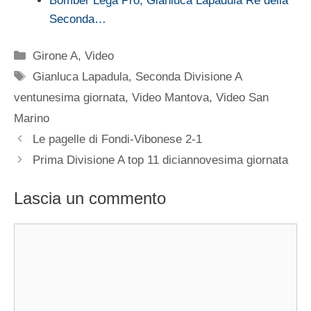
Bomber Lega Pro, Gianluca Lapadula Re della
Seconda…
Categorie
Girone A
,
Video
Tag
Gianluca Lapadula
,
Seconda Divisione A
ventunesima giornata
,
Video Mantova
,
Video San
Marino
Le pagelle di Fondi-Vibonese 2-1
Prima Divisione A top 11 diciannovesima giornata
Lascia un commento
Commento