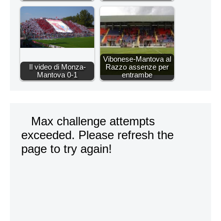
Vibonese-Mantova al
Il video di Monza-
Razzo assenze per
Mantova 0-1
entrambe