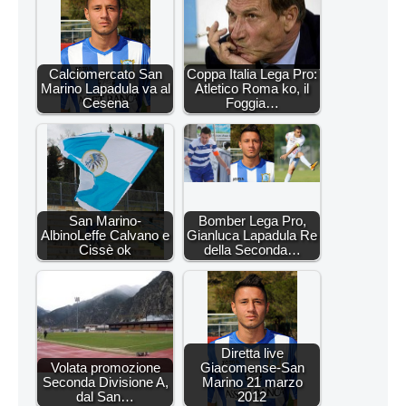
Calciomercato San
Coppa Italia Lega Pro:
Marino Lapadula va al
Atletico Roma ko, il
Cesena
Foggia…
San Marino-
Bomber Lega Pro,
AlbinoLeffe Calvano e
Gianluca Lapadula Re
Cissè ok
della Seconda…
Diretta live
Volata promozione
Giacomense-San
Seconda Divisione A,
Marino 21 marzo
dal San…
2012