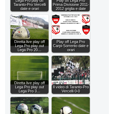
Lega Pro play off
Play off Lega Pro
Taranto-Pro Vercelli
Prima Divisione 2011-
date e orari
2012 griglia e date
Diretta live play off
Play off Lega Pro
Lega Pro play out
Carpi-Sorrento date e
Lega Pro 20…
orari
Diretta live play off
Lega Pro play out
Il video di Taranto-Pro
Lega Pro 3…
Vercelli 0-0