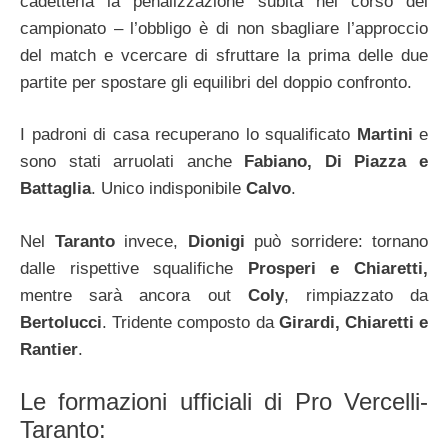
cadetteria la penalizzazione subita nel corso del
campionato – l’obbligo è di non sbagliare l’approccio
del match e vcercare di sfruttare la prima delle due
partite per spostare gli equilibri del doppio confronto.
I padroni di casa recuperano lo squalificato
Martini
e
sono stati arruolati anche
Fabiano, Di Piazza e
Battaglia
. Unico indisponibile
Calvo
.
Nel
Taranto
invece,
Dionigi
può sorridere: tornano
dalle rispettive squalifiche
Prosperi e Chiaretti,
mentre sarà ancora out
Coly
, rimpiazzato da
Bertolucci
. Tridente composto da
Girardi, Chiaretti e
Rantier
.
Le formazioni ufficiali di Pro Vercelli-
Taranto: