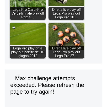
Lega Pro Carpi-Pro
Diretta live play off
Vercelli finale play off
Lega Pro play out
Prima…
Lega Pro 10…
Lega Pro play off e
Diretta live play off
play out partite del 10
Lega Pro play out
giugno 2012
Lega Pro 27…