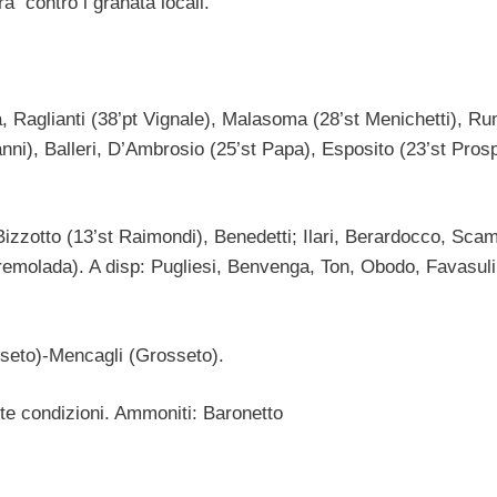
 contro i granata locali.
a, Raglianti (38’pt Vignale), Malasoma (28’st Menichetti), R
nni), Balleri, D’Ambrosio (25’st Papa), Esposito (23’st Pros
Bizzotto (13’st Raimondi), Benedetti; Ilari, Berardocco, Scam
Tremolada). A disp: Pugliesi, Benvenga, Ton, Obodo, Favasuli.
sseto)-Mencagli (Grosseto).
tte condizioni. Ammoniti: Baronetto