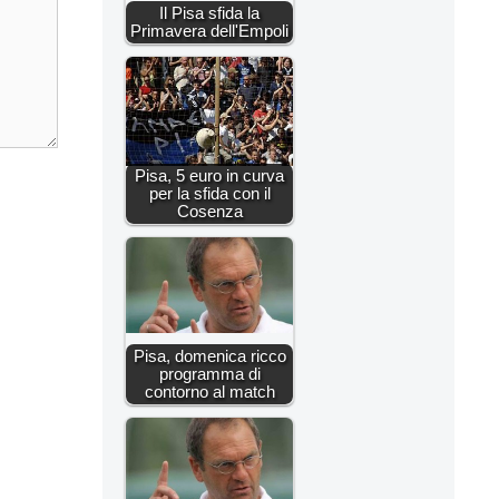
Il Pisa sfida la
Primavera dell'Empoli
Pisa, 5 euro in curva
per la sfida con il
Cosenza
Pisa, domenica ricco
programma di
contorno al match