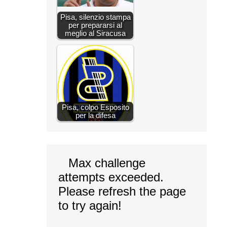
Pisa, silenzio stampa
per prepararsi al
meglio al Siracusa
Pisa, colpo Esposito
per la difesa