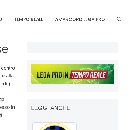
O
TEMPO REALE
AMARCORD LEGA PRO
se
o contro
re alla
iede),
dal
esso in
LEGGI ANCHE:
i