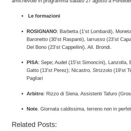
amichevole in programma sabato 27 agosto a Pontedera
Le formazioni
ROSIGNANO
: Barbetta (1’st Lombardi), Monet
Baronetto (30’st Raspanti), Iarrusso (23’st Capa
Del Bono (23’st Cappellini). All. Brondi.
PISA
: Sepe; Audel (15’st Simoncini), Lanzolla, 
Gatto (13’st Perez); Nicastro, Strizzolo (19’st 
Pagliari
Arbitro
: Rizzo di Siena. Assistenti Tafuro (Gro
Note
. Giornata caldissima, terreno non in perfe
Related Posts: