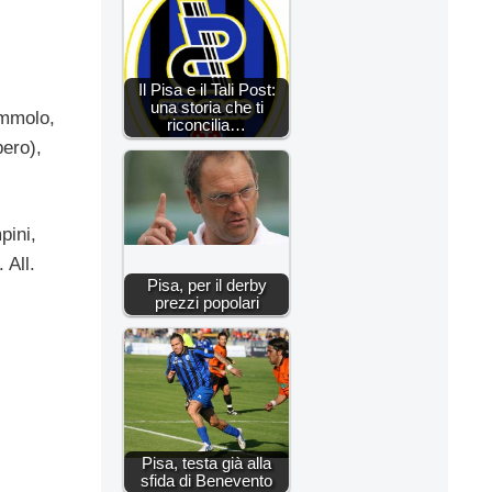
Il Pisa e il Tali Post:
una storia che ti
ummolo,
riconcilia…
pero),
pini,
 All.
Pisa, per il derby
prezzi popolari
Pisa, testa già alla
sfida di Benevento