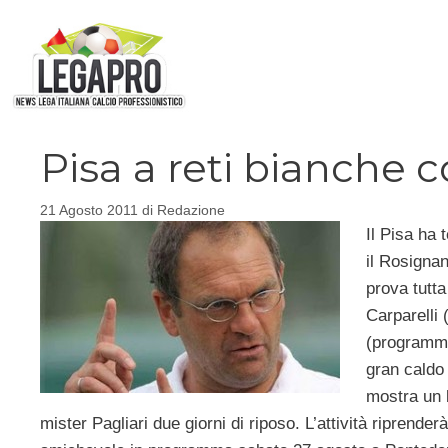
Vai
al
contenuto
Pisa a reti bianche 
21 Agosto 2011
di
Redazione
Il Pisa ha 
il Rosignan
prova tutta
Carparelli 
(programma 
gran caldo
mostra un 
mister Pagliari due giorni di riposo. L’attività riprende