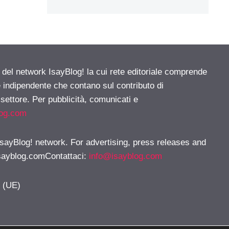
e del network IsayBlog! la cui rete editoriale comprende
e indipendente che contano sul contributo di
 settore. Per pubblicità, comunicati e
log.com
 IsayBlog! network. For advertising, press releases and
sayblog.comContattaci
:
info@isayblog.com
y (UE)