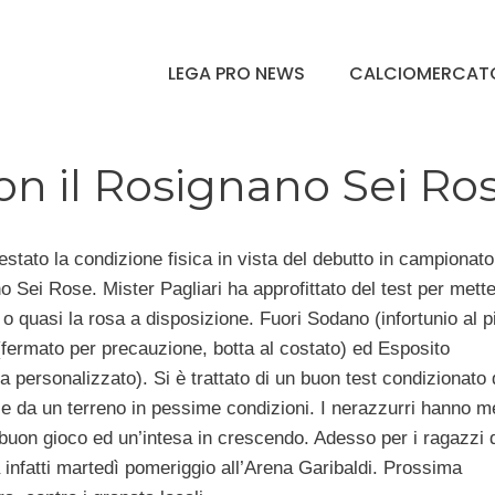
LEGA PRO NEWS
CALCIOMERCAT
con il Rosignano Sei Ro
testato la condizione fisica in vista del debutto in campionat
o Sei Rose. Mister Pagliari ha approfittato del test per mette
 o quasi la rosa a disposizione. Fuori Sodano (infortunio al p
(fermato per precauzione, botta al costato) ed Esposito
personalizzato). Si è trattato di un buon test condizionato 
 e da un terreno in pessime condizioni. I nerazzurri hanno m
buon gioco ed un’intesa in crescendo. Adesso per i ragazzi d
rà infatti martedì pomeriggio all’Arena Garibaldi. Prossima