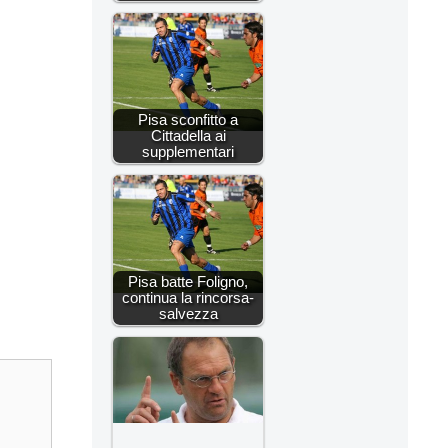
Pisa sconfitto a
Cittadella ai
supplementari
Pisa batte Foligno,
continua la rincorsa-
salvezza