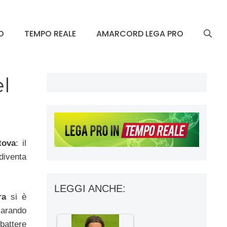
O
TEMPO REALE
AMARCORD LEGA PRO
el
tova
: il
diventa
LEGGI ANCHE:
ra
si è
iarando
battere