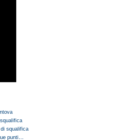
antova
squalifica
i squalifica
due punti…