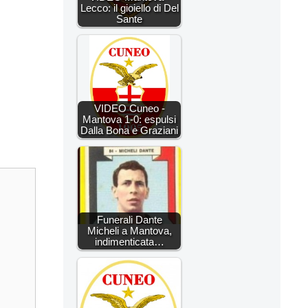
Lecco: il gioiello di Del
Sante
VIDEO Cuneo -
Mantova 1-0: espulsi
Dalla Bona e Graziani
Funerali Dante
Micheli a Mantova,
indimenticata…