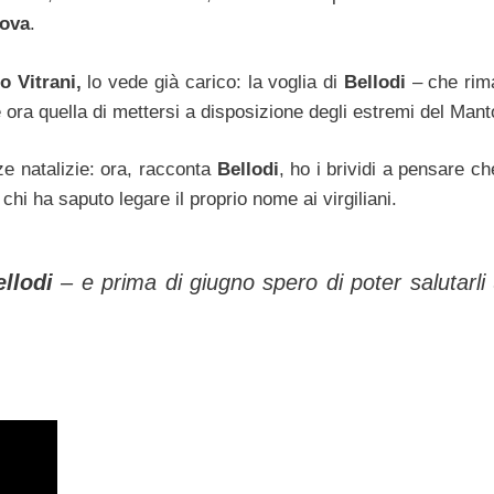
ova
.
o Vitrani,
lo vede già carico: la voglia di
Bellodi
– che rim
 è ora quella di mettersi a disposizione degli estremi del Man
ze natalizie: ora, racconta
Bellodi
, ho i brividi a pensare ch
hi ha saputo legare il proprio nome ai virgiliani.
ellodi
– e prima di giugno spero di poter salutarli