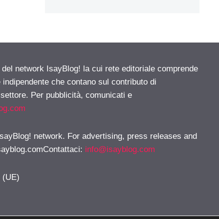
e del network IsayBlog! la cui rete editoriale comprende
e indipendente che contano sul contributo di
 settore. Per pubblicità, comunicati e
log.com
 IsayBlog! network. For advertising, press releases and
sayblog.comContattaci
:
info@isayblog.com
y (UE)