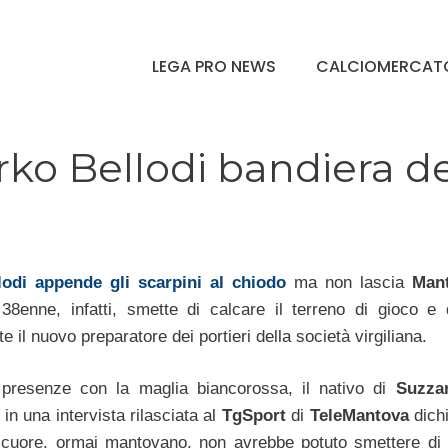
LEGA PRO NEWS
CALCIOMERCAT
irko Bellodi bandiera d
lodi appende gli scarpini al chiodo
ma non lascia
Man
 38enne, infatti, smette di calcare il terreno di gioco e 
te il nuovo preparatore dei portieri della società virgiliana.
presenze con la maglia biancorossa, il nativo di
Suzza
in una intervista rilasciata al
TgSport
di
TeleMantova
dich
 cuore, ormai mantovano, non avrebbe potuto smettere di 