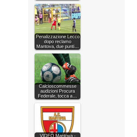
Penalizzazione Lecco
dopo reclamo
Mantova, due punti…
Calcioscommesse
audizioni Procura
Federale, tocca a…
VIDEO Mantova -