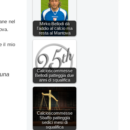
ane nel
Mirko Bellodi dà
l'addio al calcio ma
tova.
resta al Mantova
e il mio
Calcioscommesse
 una
Bellodi patteggia due
anni di squalifica
Calcioscommesse
Sbaffo patteggia
sedici mesi di
squalifica