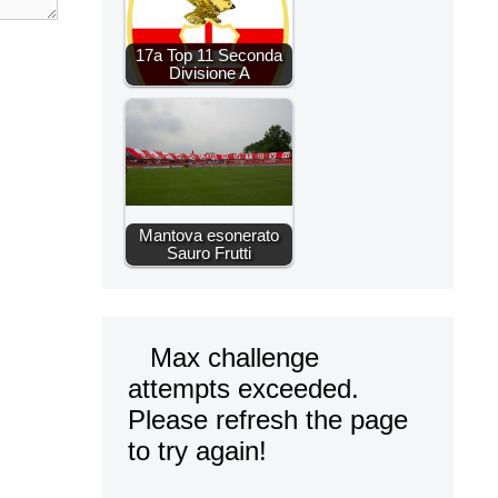
17a Top 11 Seconda
Divisione A
Mantova esonerato
Sauro Frutti