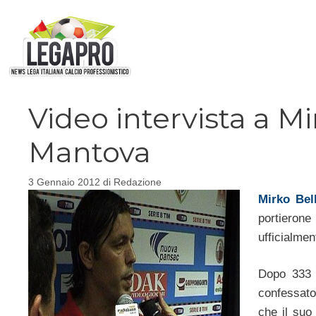
Vai
al
contenuto
Video intervista a M
Mantova
3 Gennaio 2012
di
Redazione
Mirko Bel
portierone
ufficialmen
Dopo 333 
confessato 
che il suo