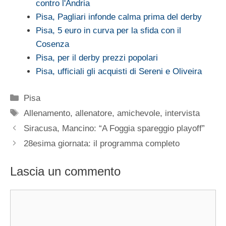
contro l'Andria
Pisa, Pagliari infonde calma prima del derby
Pisa, 5 euro in curva per la sfida con il
Cosenza
Pisa, per il derby prezzi popolari
Pisa, ufficiali gli acquisti di Sereni e Oliveira
Categorie
Pisa
Tag
Allenamento
,
allenatore
,
amichevole
,
intervista
Siracusa, Mancino: “A Foggia spareggio playoff”
28esima giornata: il programma completo
Lascia un commento
Commento