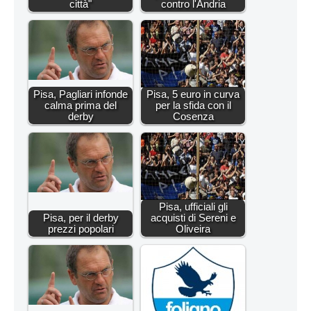
città"
contro l'Andria
Pisa, Pagliari infonde
Pisa, 5 euro in curva
calma prima del
per la sfida con il
derby
Cosenza
Pisa, ufficiali gli
Pisa, per il derby
acquisti di Sereni e
prezzi popolari
Oliveira