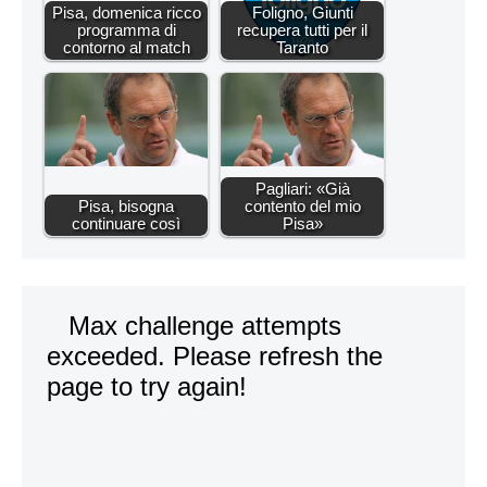
Pisa, domenica ricco
Foligno, Giunti
programma di
recupera tutti per il
contorno al match
Taranto
Pagliari: «Già
Pisa, bisogna
contento del mio
continuare così
Pisa»