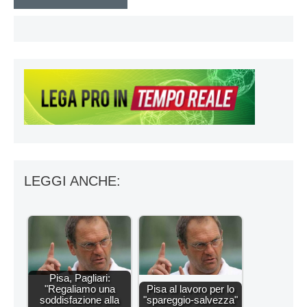
LEGGI ANCHE:
Pisa, Pagliari:
"Regaliamo una
Pisa al lavoro per lo
soddisfazione alla
"spareggio-salvezza"