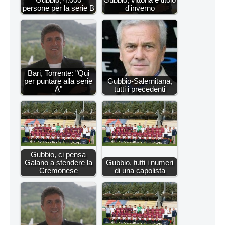
persone per la serie B
d'inverno
Bari, Torrente: "Qui
per puntare alla serie
Gubbio-Salernitana,
A"
tutti i precedenti
Gubbio, ci pensa
Galano a stendere la
Gubbio, tutti i numeri
Cremonese
di una capolista