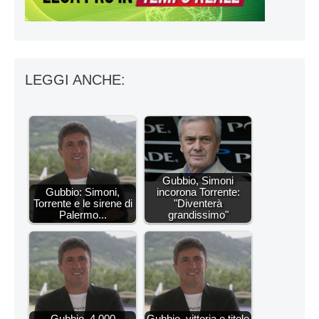
LEGGI ANCHE:
Gubbio, Simoni
Gubbio: Simoni,
incorona Torrente:
Torrente e le sirene di
"Diventerà
Palermo...
grandissimo"
Gubbio, 4.000
Gubbio, vittoria e titolo