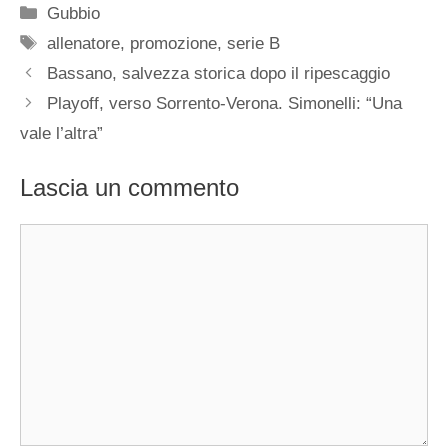
Categorie
Gubbio
Tag
allenatore
,
promozione
,
serie B
Bassano, salvezza storica dopo il ripescaggio
Playoff, verso Sorrento-Verona. Simonelli: “Una
vale l’altra”
Lascia un commento
Commento