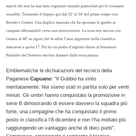
match che non ha mai fatto registrare sussulti particolari per le coronarie
rossoblù. Tremendo il doppio gol dal 32′ al 34′ del primo tempo con
Boisfer e Gomez. Una duplice mazzata che ha spezzato le gambe ai
campani affossandoli verso una retrocessione. La terza rete ancora con
Gomez al 48′ su rigore che fa salire l’asso argentino nella classifica
marcatori a quota 17. Per lui un podio d’argento dietro al fenomeno
Paulinho del Sorrento ma ben distante dalla terza piazza.
Emblematiche
le dichiarazioni del tecnico della
Paganese
Capuano
: “Il Gubbio ha vinto
meritatamente. Noi siamo stati in partita solo per venti
minuti. Gli umbri hanno conquistato la promozione in
serie B dimostrando di essere davvero la squadra più
forte, una compagine che ha conquistato il primo
posto in classifica l’8 dicembre e non l’ha mollato più
raggiungendo un vantaggio anche di dieci punti”.