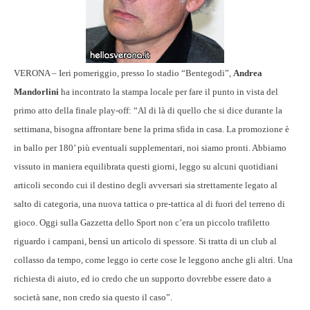
VERONA – Ieri pomeriggio, presso lo stadio “Bentegodi”,
Andrea
Mandorlini
ha incontrato la stampa locale per fare il punto in vista del
primo atto della finale play-off: “Al di là di quello che si dice durante la
settimana, bisogna affrontare bene la prima sfida in casa. La promozione è
in ballo per 180’ più eventuali supplementari, noi siamo pronti. Abbiamo
vissuto in maniera equilibrata questi giorni, leggo su alcuni quotidiani
articoli secondo cui il destino degli avversari sia strettamente legato al
salto di categoria, una nuova tattica o pre-tattica al di fuori del terreno di
gioco. Oggi sulla Gazzetta dello Sport non c’era un piccolo trafiletto
riguardo i campani, bensì un articolo di spessore. Si tratta di un club al
collasso da tempo, come leggo io certe cose le leggono anche gli altri. Una
richiesta di aiuto, ed io credo che un supporto dovrebbe essere dato a
società sane, non credo sia questo il caso”.