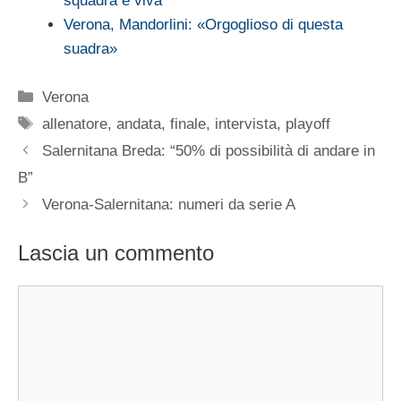
squadra è viva"
Verona, Mandorlini: «Orgoglioso di questa
suadra»
Categorie
Verona
Tag
allenatore
,
andata
,
finale
,
intervista
,
playoff
Salernitana Breda: “50% di possibilità di andare in
B”
Verona-Salernitana: numeri da serie A
Lascia un commento
Commento