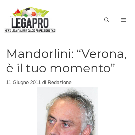
Vai
al
ME
contenuto
Mandorlini: “Verona,
è il tuo momento”
11 Giugno 2011
di
Redazione