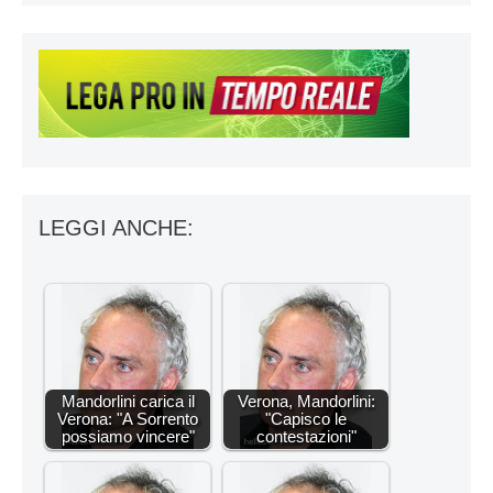
LEGGI ANCHE:
Mandorlini carica il
Verona, Mandorlini:
Verona: "A Sorrento
"Capisco le
possiamo vincere"
contestazioni"