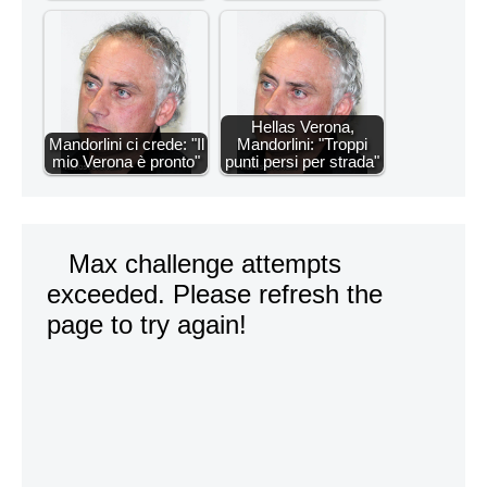
Hellas Verona,
Mandorlini ci crede: "Il
Mandorlini: "Troppi
mio Verona è pronto"
punti persi per strada"