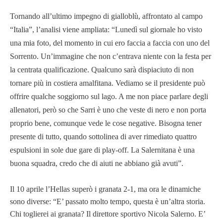
Tornando all’ultimo impegno di gialloblù, affrontato al campo
“Italia”, l’analisi viene ampliata: “Lunedì sul giornale ho visto
una mia foto, del momento in cui ero faccia a faccia con uno del
Sorrento. Un’immagine che non c’entrava niente con la festa per
la centrata qualificazione. Qualcuno sarà dispiaciuto di non
tornare più in costiera amalfitana. Vediamo se il presidente può
offrire qualche soggiorno sul lago. A me non piace parlare degli
allenatori, però so che Sarri è uno che veste di nero e non porta
proprio bene, comunque vede le cose negative. Bisogna tener
presente di tutto, quando sottolinea di aver rimediato quattro
espulsioni in sole due gare di play-off. La Salernitana è una
buona squadra, credo che di aiuti ne abbiano già avuti”.
Il 10 aprile l’Hellas superò i granata 2-1, ma ora le dinamiche
sono diverse: “E’ passato molto tempo, questa è un’altra storia.
Chi toglierei ai granata? Il direttore sportivo Nicola Salerno. E’