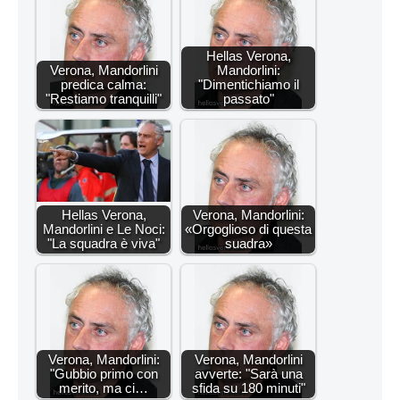
Hellas Verona,
Verona, Mandorlini
Mandorlini:
predica calma:
"Dimentichiamo il
"Restiamo tranquilli"
passato"
Hellas Verona,
Verona, Mandorlini:
Mandorlini e Le Noci:
«Orgoglioso di questa
"La squadra è viva"
suadra»
Verona, Mandorlini:
Verona, Mandorlini
"Gubbio primo con
avverte: "Sarà una
merito, ma ci…
sfida su 180 minuti"